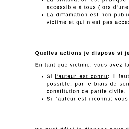
accessible à tous (lors d’une
La
diffamation est non publ
victime et qui n’est pas acce
Quelles actions je dispose si j
En tant que victime, vous avez l
Si
l’auteur est connu
: il fa
possible, par le biais de so
constitution de partie civile.
Si
l’auteur est inconnu
: vous