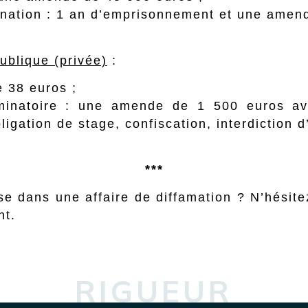
mination : 1 an d’emprisonnement et une amen
ublique (privée)
:
 38 euros ;
riminatoire : une amende de 1 500 euros a
ligation de stage, confiscation, interdiction d
***
e dans une affaire de diffamation ? N’hésite
nt.
RIGUEUR